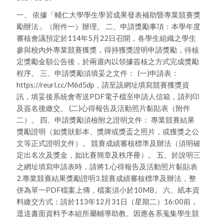
一、 依據「輔仁大學學生學習成果發表補助暨專業競賽獎
勵辦法」（附件一）辦理。 二、申請獎勵事項：本學年度
審核會議預定於114年5月22日召開，各學生組織之學生
參與校內外專業競賽獲獎，得持獲獎證明申請獎勵，待核
定獎勵金額公告後，於兩週內以領據簽核之方式完成獎勵
程序。 三、申請獎勵須填妥之文件： (一)申請表：
https://reurl.cc/M6d5dp，請至該網址填寫競賽獲獎資
訊，填妥後系統會寄送PDF電子檔至申請人信箱，請列印
及簽名後繳交。 (二)心得報告及活動照片黏貼表（附件
二）。 四、申請獎勵須檢附之證明文件： 專業競賽結果
獎勵證明（如獎狀影本、獎牌或獎盃之照片，或獲獎之公
文等正式證明文件）。 競賽成績審核標準及辦法（須明確
定出名次及獎金，如比賽簡章及秩序冊）。 五、於說明三
之網址填寫申請表時，請將1.心得報告及活動照片黏貼表
2.專業競賽結果獎勵證明3.競賽成績審核標準及辦法，整
併為單一PDF檔案上傳，檔案須小於10MB。 六、紙本資
料繳交方式：請於113年12月31日（星期二）16:00前，
逕送書面資料予本組所屬輔導助教。因應各系蒐集學生競