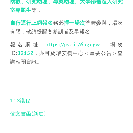
助教
、
研究助理
、
專案助理
、
大學部需進入研究
室專題生
等，
自行逕行上網報名
務必
擇一場次
準時參與，場次
有限，敬請提醒各參訓者及早報名
報名網址:
https://pse.is/6agegw
，場次
ID:
32152
，亦可於環安衛中心＜重要公告＞查
詢相關資訊。
113議程
發文書函(新進)