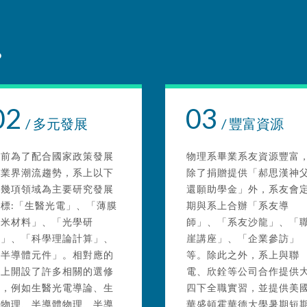
02
03
/ 多元發展
/ 豐富資源
目前為了配合國家政策發展
物理系畢業系友資源豐富
及業界潮流趨勢，系上以下
除了捐贈提供「郝思漢神
列幾項領域為主要研究發展
還願助學金」外，系友會
目標:「生醫光電」、「薄膜
期與系上合辦「系友導
奈米材料」、「光學研
師」、「系友沙龍」、「
究」、「科學理論計算」、
崖講座」、「企業參訪」
「半導體元件」。相對應的
等。除此之外，系上與聯
系上開設了許多相關的選修
電、欣銓等公司合作提供
課，例如生醫光電導論、生
四下全職實習，並提供美
物物理、半導體物理、半導
華盛頓霍華德大學暑期短